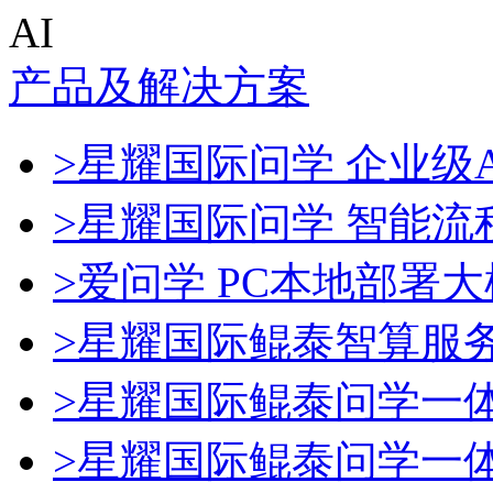
AI
产品及解决方案
>星耀国际问学 企业级A
>星耀国际问学 智能流
>爱问学 PC本地部署
>星耀国际鲲泰智算服
>星耀国际鲲泰问学一
>星耀国际鲲泰问学一体机