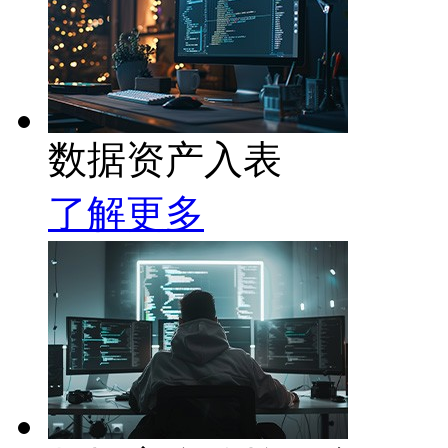
数据资产入表
了解更多