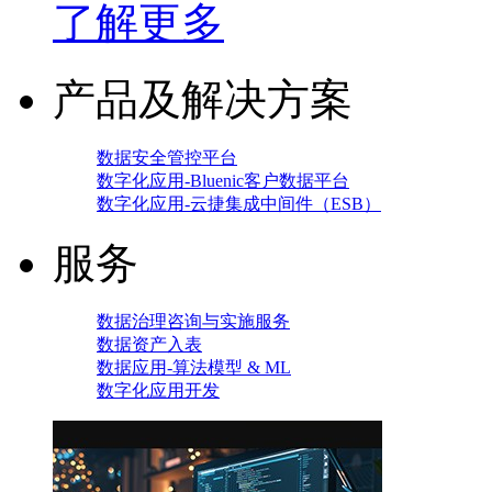
了解更多
产品及解决方案
数据安全管控平台
数字化应用-Bluenic客户数据平台
数字化应用-云捷集成中间件（ESB）
服务
数据治理咨询与实施服务
数据资产入表
数据应用-算法模型 & ML
数字化应用开发