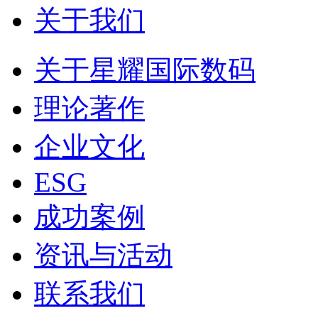
关于我们
关于星耀国际数码
理论著作
企业文化
ESG
成功案例
资讯与活动
联系我们