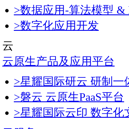
>数据应用-算法模型 & 
>数字化应用开发
云
云原生产品及应用平台
>星耀国际研云 研制
>磐云 云原生PaaS平台
>星耀国际云印 数字化