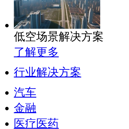
低空场景解决方案
了解更多
行业解决方案
汽车
金融
医疗医药