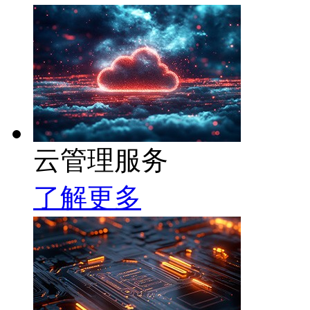
云管理服务
了解更多