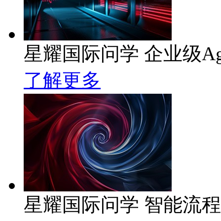
星耀国际问学 企业级Ag
了解更多
星耀国际问学 智能流