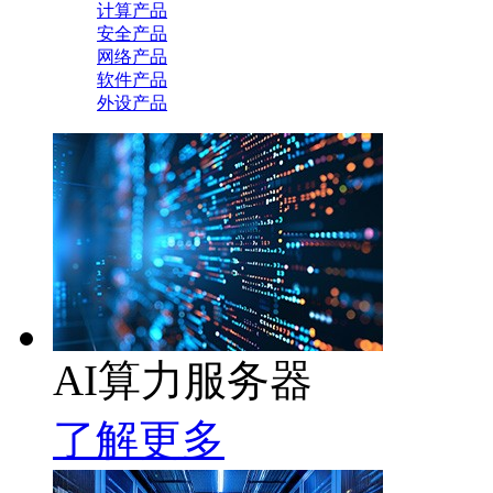
计算产品
安全产品
网络产品
软件产品
外设产品
AI算力服务器
了解更多