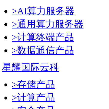
>AI算力服务器
>通用算力服务器
>计算终端产品
>数据通信产品
星耀国际云科
>存储产品
>计算产品