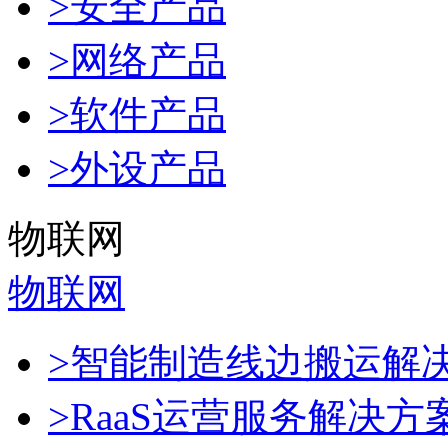
>安全产品
>网络产品
>软件产品
>外设产品
物联网
物联网
>智能制造线边搬运解
>RaaS运营服务解决方