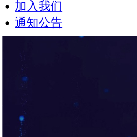
加入我们
通知公告